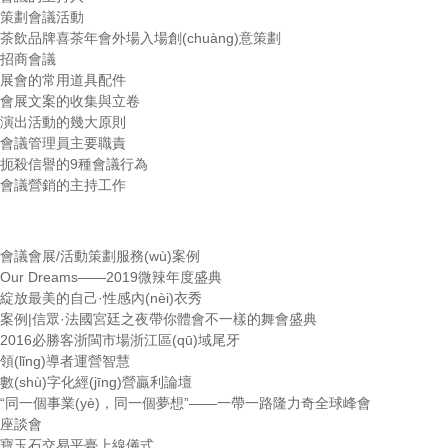
策劃會議活動
茶飲品牌喜茶年會外場入場創(chuàng)意策劃
招商會議
展會的常用道具配件
會展文案的收集與立卷
演出活動的幾大原則
會議管理員主要職責
扼殺信譽的9種會議行為
會議營銷的主持工作
會議會展/活動策劃服務(wù)案例
Our Dreams——2019微辣年度盛典
綻放最美的自己·性感內(nèi)衣秀
案例|信眾·法國宮廷之夜帶你體會不一樣的舞會盛典
2016必勝客浙閩市場浙江區(qū)域尾牙
領(lǐng)導者運營智慧
數(shù)字化經(jīng)營贏利論壇
“同一個事業(yè)，同一個夢想”——一帶一路隆力奇全球峰會
座談會
寶玉石交易平臺上線儀式