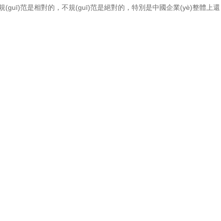
guī)范是相對的，不規(guī)范是絕對的，特別是中國企業(yè)整體上還