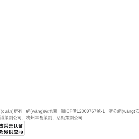
quán)所有
網(wǎng)站地圖
浙ICP備12009767號-1
浙公網(wǎng)安
議策劃公司
、
杭州年會策劃
、
活動策劃公司