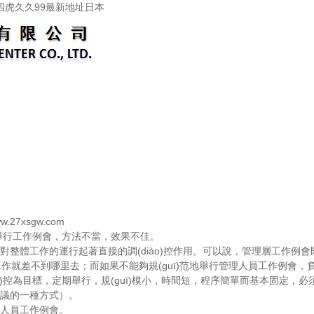
四虎久久99最新地址日本
.27xsgw.com
作例會，方法不當，效果不佳。
作的運行起著直接的調(diào)控作用。可以說，管理層工作例會既是控制
工作就差不到哪里去；而如果不能夠規(guī)范地舉行管理人員工作例會
)控為目標，定期舉行，規(guī)模小，時間短，程序簡單而基本固定
一種方式）。
工作例會。