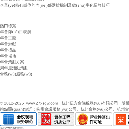
企業(yè)核心崗位的內(nèi)部選拔機制及數(shù)字化招牌技巧
熱門標簽
年會節(jié)目表演
年會主題
年會游戲
年會禮品
年會場地
年會策劃方案
周年慶活動策劃
會務(wù)服務(wù)
© 2012-2025
www.27xsgw.com
杭州伍方會議服務(wù)有限公司 版權(
站點關(guān)鍵詞：
杭州會議服務(wù)公司
、
杭州會務(wù)公司
、
杭州會
撥打客服電話