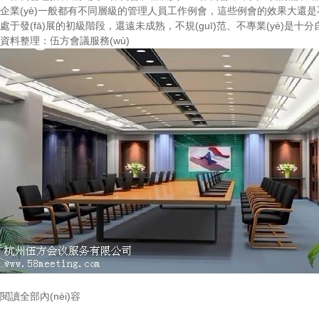
企業(yè)一般都有不同層級的管理人員工作例會，這些例會的效果大還是
處于發(fā)展的初級階段，還遠未成熟，不規(guī)范、不專業(yè)是十分自
資料整理：
伍方會議服務(wù)
閱讀全部內(nèi)容