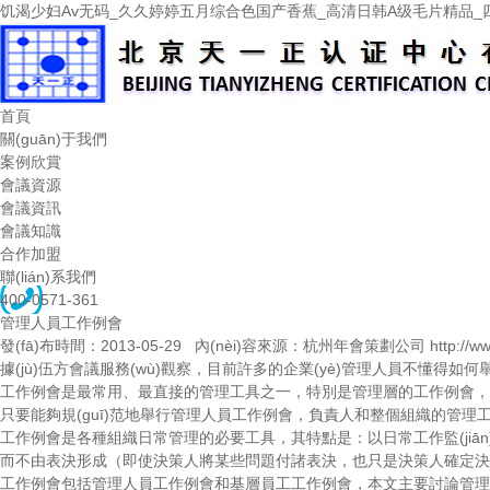
饥渴少妇Av无码_久久婷婷五月综合色国产香蕉_高清日韩A级毛片精品_
首頁
關(guān)于我們
案例欣賞
會議資源
會議資訊
會議知識
合作加盟
聯(lián)系我們
400-0571-361
管理人員工作例會
發(fā)布時間：2013-05-29 內(nèi)容來源：杭州年會策劃公司 http://www
據(jù)
伍方會議服務(wù)
觀察，目前許多的企業(yè)管理人員不懂得如何舉行工
工作例會是最常用、最直接的管理工具之一，特別是管理層的工作例會，對整體工
只要能夠規(guī)范地舉行管理人員工作例會，負責人和整個組織的管理
工作例會是各種組織日常管理的必要工具，其特點是：以日常工作監(jiān
而不由表決形成（即使決策人將某些問題付諸表決，也只是決策人確定決議的
工作例會包括管理人員工作例會和基層員工工作例會，本文主要討論管理人員