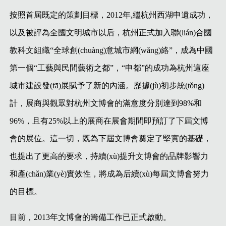
按照首屆既定的策劃目標，2012年,繼杭州西湖申遺成功，
以及被評為全國文明城市以后，杭州正式加入聯(lián)合國
教科文組織“全球創(chuàng)意城市網(wǎng)絡”，成為中國
第一個“工藝與民間藝術之都”，“申都”的成功為杭州這座
城市建設發(fā)展賦予了新的內涵。歷據(jù)初步統(tǒng)
計，展商與觀眾對杭州文博會的滿意度分別達到98%和
96%，且有25%以上的展商在展會期間即預訂了下屆文博
會的展位。這一切，既為下屆文博會奠定了堅實的基礎，
也提出了更高的要求，持續(xù)提升文博會的品牌影響力
和產(chǎn)業(yè)實效性，將成為后續(xù)每屆文博會努力
的目標。
目前，2013年文博會的籌備工作已正式啟動。