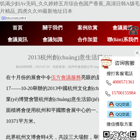
饥渴少妇Av无码_久久婷婷五月综合色国产香蕉_高清日韩A级毛
片精品_四虎久久99最新地址日本
首頁
關于我們
案例欣賞
會議資源
會議資訊
會議知識
合作加盟
聯(lián)系我們
400
2013杭州創(chuàng)意生活節(jié)
發(fā)布時間：2013-07-24 內容來源：杭州年會策劃公司 http://www.27xsgw.com
撥打客服電話
057
在十月份的展會中令
伍方會議服務
亮眼的是將于2013-10-
4000571361
17——10-20舉辦的2013中國杭州文化創(chuàng)意產(chǎn)
15700155984
業(yè)博覽會暨杭州創(chuàng)意生活節(jié)。此次的展會
361
面積將會使用杭州和平國際會展中心的一、二、三層樓的
10371平方米。
微信獲取方案
此界杭州文博會時4天，共設三大場館，舉辦3項綜合性論