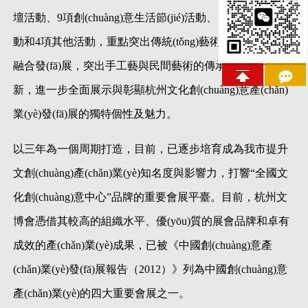
壇活動、9項創(chuàng)意生活節(jié)活動、15項專業(yè)活
動和4項其他活動，重點突出傳統(tǒng)藝術與當代設計的
融合發(fā)展，突出手工藝與民間藝術的傳承創(chuàng)
新，進一步全面展示與彰顯杭州文化創(chuàng)意產(chǎn)
業(yè)發(fā)展的獨特個性及魅力。
以三年為一個周期打造，目前，已逐步培育成為我市提升
文創(chuàng)產(chǎn)業(yè)知名度與影響力，打響“全國文
化創(chuàng)意中心”品牌的重要會展平臺。目前，杭州文
博會憑借其較高的組織水平、優(yōu)質的展會品牌和卓有
成效的產(chǎn)業(yè)成果，已被《中國創(chuàng)意產
(chǎn)業(yè)發(fā)展報告（2012）》列為中國創(chuàng)意
產(chǎn)業(yè)的四大重要會展之一。