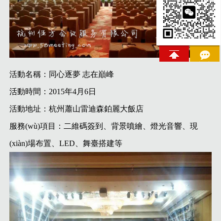
活動名稱：同心逐夢 志在巔峰
活動時間：2015年4月6日
活動地址：杭州蕭山雷迪森鉑麗大飯店
服務(wù)項目：二維碼簽到、背景噴繪、燈光音響、現
(xiàn)場布置、LED、舞臺搭建等