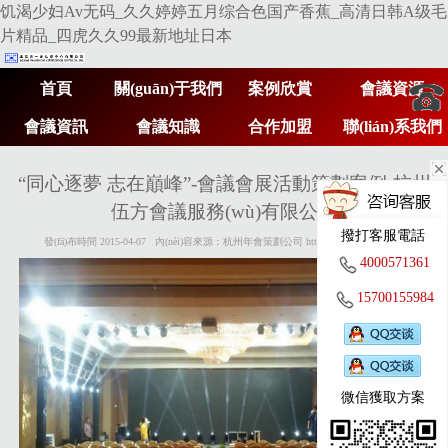
饥渴少妇Av无码_久久婷婷五月综合色国产香蕉_高清日韩A级毛
片精品_四虎久久99最新地址日本
首頁
關(guān)于我們
案例欣賞
會議資源
會議資訊
會議知識
合作加盟
聯(lián)系我們
400
“同心逐夢 志在巔峰”-會議會展活動策劃案例-杭州
伍方會議服務(wù)有限公司
撥打客服電話
057
發(fā)布時間 2015-04-07 內(nèi)容來源：杭州年會策劃公司 http://www.27xsgw.com
4000571361
15700155984
361
微信獲取方案