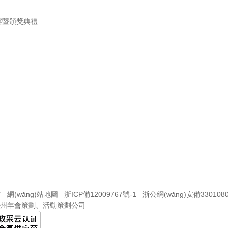
謝宴暨頒獎典禮
有
網(wǎng)站地圖
浙ICP備12009767號-1
浙公網(wǎng)安備3301080
州年會策劃
、
活動策劃公司