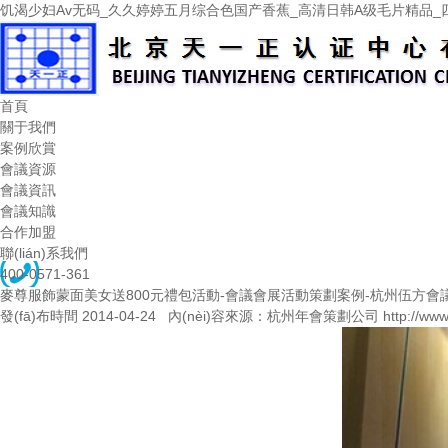
饥渴少妇Av无码_久久婷婷五月综合色国产香蕉_高清日韩A级毛片精品_
首頁
關于我們
案例欣賞
會議資源
會議資訊
會議知識
合作加盟
聯(lián)系我們
400-0571-361
麥尊服飾蒙面美女送800元禮包活動-會議會展活動策劃案例-杭州伍方會
發(fā)布時間 2014-04-24 內(nèi)容來源：杭州年會策劃公司 http://www.