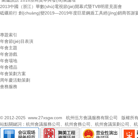
“圍爐談話”2016浙商資本與發(fā)展論壇
2013中國（浙江）華數(shù)電視節(jié)開幕式暨TVB明星見面會
砥礪前行 創(chuàng)變2019—2019年度巨星鋼盾工具經(jīng)銷商答
專題索引
年會節(jié)目表演
年會主題
年會游戲
年會場地
年會禮品
年會策劃方案
周年慶活動策劃
會務服務
© 2012-2025
www.27xsgw.com
杭州伍方會議服務有限公司 版權所
站點關鍵詞：
杭州會議服務公司
、
杭州會務公司
、
杭州會議策劃公司
、
杭