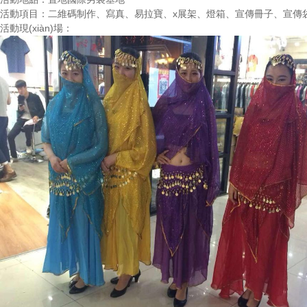
活動項目：
二維碼制作、寫真、易拉寶、x展架、燈箱、宣傳冊子
活動現(xiàn)場：