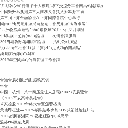
“活動執(zhí)行進階十大模塊”線下交流分享會南昌站開講啦！
中國榮升為澳洲第三大商務及會獎旅游客源市場
第三屆上海金融論壇在上海國際會議中心舉行
國內(nèi)獎勵旅游局面尷尬，會獎旅游“舍近求遠”
“亞洲物流與運輸?shù)谝徽埂?0月中在深圳舉辦
中印經(jīng)貿(mào)論壇——杭州會議服務
2015國際藝術與財富論壇——活動公司加盟
現(xiàn)代社會“服務品質(zhì)是成功的關鍵點”
錢塘購物節(jié)開幕
2013年空間業(yè)務管理工作會議
會議會展/活動策劃服務案例
年會
中國（杭州）第十四屆最佳人居環(huán)境展覽會
《2015平安高峰英雄會》
卓家控股2013年終大會暨頒獎盛典
天地即征途—2018梅賽德斯-奔馳SUV試駕體驗杭州站
2016必勝客浙閩市場浙江區(qū)域尾牙
溫莎ktv麥克成風