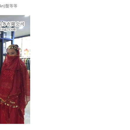
uǎn)盤等等