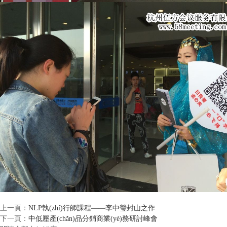
上一頁：
NLP執(zhí)行師課程——李中瑩封山之作
下一頁：
中低壓產(chǎn)品分銷商業(yè)務研討峰會