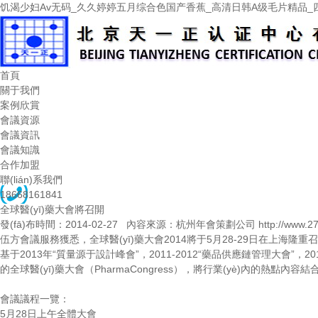
饥渴少妇Av无码_久久婷婷五月综合色国产香蕉_高清日韩A级毛片精品_
首頁
關于我們
案例欣賞
會議資源
會議資訊
會議知識
合作加盟
聯(lián)系我們
18668161841
全球醫(yī)藥大會將召開
發(fā)布時間：2014-02-27 內容來源：杭州年會策劃公司 http://www.27x
伍方會議服務
獲悉，全球醫(yī)藥大會2014將于5月28-29日在上海隆重
基于2013年“質量源于設計峰會”，2011-2012“藥品供應鏈管理大會”，2
的全球醫(yī)藥大會（PharmaCongress），將行業(yè)內的熱點
會議議程一覽：
5月28日上午全體大會