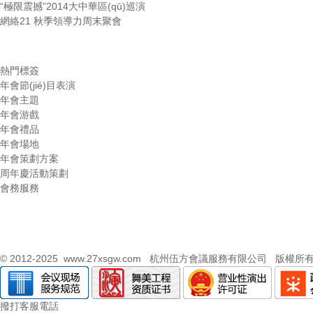
“極限震撼”2014大中華區(qū)巡演
網絡21 秋季領導力周末聚會
熱門標簽
年會節(jié)目表演
年會主題
年會游戲
年會禮品
年會場地
年會策劃方案
周年慶活動策劃
會務服務
© 2012-2025
www.27xsgw.com
杭州伍方會議服務有限公司 版權所
撥打客服電話