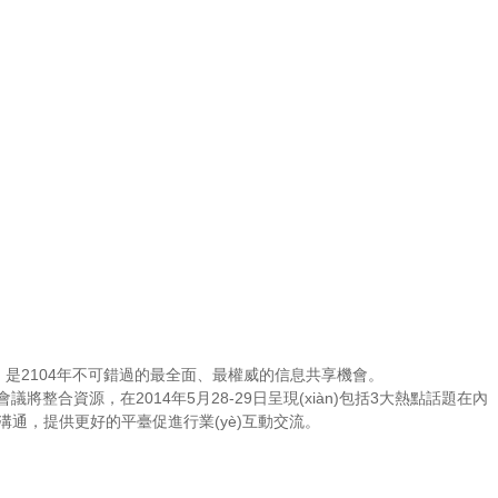
主題峰會，是2104年不可錯過的最全面、最權威的信息共享機會。
CPhI會議將整合資源，在2014年5月28-29日呈現(xiàn)包括3大熱點話題在內
下游溝通，提供更好的平臺促進行業(yè)互動交流。