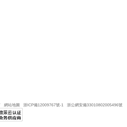
有
網站地圖
浙ICP備12009767號-1
浙公網安備33010802005496號