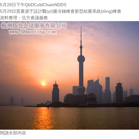
5月28日下午QbDColdChainNDDS
5月29日質量源于設計醫(yī)藥冷鏈峰會新型給藥系統(tǒng)峰會
資料整理：
伍方會議服務
閱讀全部內容