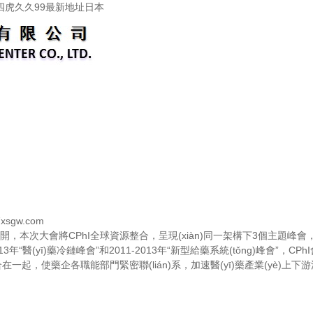
四虎久久99最新地址日本
sgw.com
召開，本次大會將CPhI全球資源整合，呈現(xiàn)同一架構下3個
013年“醫(yī)藥冷鏈峰會”和2011-2013年“新型給藥系統(tǒng)峰會”，
內容結合在一起，使藥企各職能部門緊密聯(lián)系，加速醫(yī)藥產業(yè)上