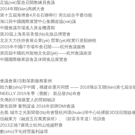
足協(xié)緊急召開教練員會議
2014年聯(lián)商網大會
第十五屆海博會4月在石獅舉行 突出綜合平臺功能
海口與中國國際展覽中心集團簽協(xié)議
中國會議市場進入黃金機遇期
第20屆上海美容美發(fā)化妝品博覽會
北京大力扶持會展企業(yè) 營業(yè)稅實行差額納稅
2015年中國IT市場年會召開——杭州會議服務
第四屆中國杭州寵物文化節(jié)——杭州會議旅游
中國國際糖果甜食及休閑食品展覽會
會議會展/活動策劃服務案例
助力數(shù)字中國，構建命運共同體 —— 2018飛企互聯(lián)第七
NEELLY 2015冬季（覺醒） 新品發(fā)布會
失傳的37個最驚人的營銷秘訣
聚焦箭牌 蓄勢謀遠 2016年箭牌DMI會議
合凰·城市之光新聞發(fā)布會暨杭州環(huán)球中心站裸眼3D項目開啟
信融東方《融資五百萬實操班》、《財富非常道》培訓會
2013正格?康瑪士杭州山地越野賽
數(shù)字化經營贏利論壇